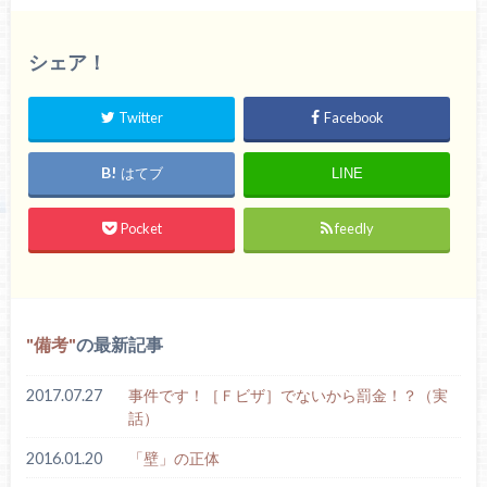
シェア！
Twitter
Facebook
はてブ
LINE
Pocket
feedly
備考
の最新記事
2017.07.27
事件です！［Ｆビザ］でないから罰金！？（実
話）
2016.01.20
「壁」の正体