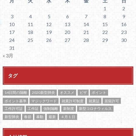
月
火
水
木
金
土
日
1
2
3
4
5
6
7
8
9
10
11
12
13
14
15
16
17
18
19
20
21
22
23
24
25
26
27
28
29
30
31
« 3月
タグ
14日間の隔離
2020新型肺炎
オススメ
ビザ
ポイント
ポイント基準
マジックワード
就業許可制度
就業証
居留許可
工作許可証
工作証
強制隔離
新制度
新型コロナウィルス
新型肺炎
春節
暴動
最新
４月１日