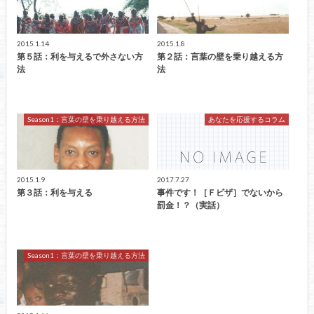
2015.1.14
2015.1.8
第５話：利を与えるで外さない方
第２話：言葉の壁を乗り越える方
法
法
Season1：言葉の壁を乗り越える方法
あなたを応援するコラム
2015.1.9
2017.7.27
第３話：利を与える
事件です！［Ｆビザ］でないから
罰金！？（実話）
Season1：言葉の壁を乗り越える方法