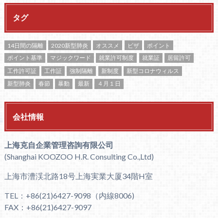
タグ
14日間の隔離
2020新型肺炎
オススメ
ビザ
ポイント
ポイント基準
マジックワード
就業許可制度
就業証
居留許可
工作許可証
工作証
強制隔離
新制度
新型コロナウィルス
新型肺炎
春節
暴動
最新
４月１日
会社情報
上海克自企業管理咨詢有限公司
(Shanghai KOOZOO H.R. Consulting Co.,Ltd)
上海市漕渓北路18号上海実業大厦34階H室
TEL：+86(21)6427-9098（内線8006)
FAX：+86(21)6427-9097