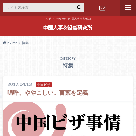
ニッポン人のための［中国人事の攻略法］
お問合せ
HOME
特集
CATEGORY
特集
2017.04.13
中国ビザ
嗚呼、ややこしい。言葉を定義。