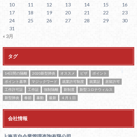
10
11
12
13
14
15
16
17
18
19
20
21
22
23
24
25
26
27
28
29
30
31
« 3月
タグ
14日間の隔離
2020新型肺炎
オススメ
ビザ
ポイント
ポイント基準
マジックワード
就業許可制度
就業証
居留許可
工作許可証
工作証
強制隔離
新制度
新型コロナウィルス
新型肺炎
春節
暴動
最新
４月１日
会社情報
上海克自企業管理咨詢有限公司