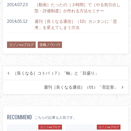
2014.07.23
［動画］たったの［３時間］で［やる気引出し
型・評価制度］が作れる方法セミナー
2014.05.12
週刊［良くなる通信］（10）カンタンに「思
考」を変えてしまう方法
コゾノnoブログ
攻略ノウハウ
［良くなる］コトバ（７）「軸」と「目盛り」
週刊［良くなる通信］（01）「否定形」
RECOMMEND
こちらの記事も人気です。
コゾノnoブログ
コゾノnoブログ