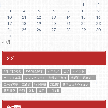
1
2
3
4
5
6
7
8
9
10
11
12
13
14
15
16
17
18
19
20
21
22
23
24
25
26
27
28
29
30
31
« 3月
タグ
14日間の隔離
2020新型肺炎
オススメ
ビザ
ポイント
ポイント基準
マジックワード
就業許可制度
就業証
居留許可
工作許可証
工作証
強制隔離
新制度
新型コロナウィルス
新型肺炎
春節
暴動
最新
４月１日
会社情報