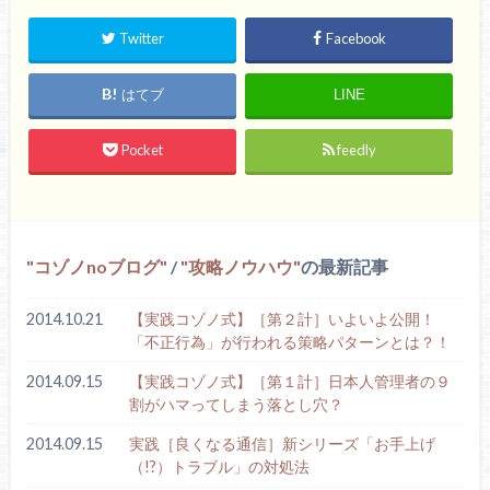
Twitter
Facebook
はてブ
LINE
Pocket
feedly
コゾノnoブログ
/
攻略ノウハウ
の最新記事
2014.10.21
【実践コゾノ式】［第２計］いよいよ公開！
「不正行為」が行われる策略パターンとは？！
2014.09.15
【実践コゾノ式】［第１計］日本人管理者の９
割がハマってしまう落とし穴？
2014.09.15
実践［良くなる通信］新シリーズ「お手上げ
（!?）トラブル」の対処法